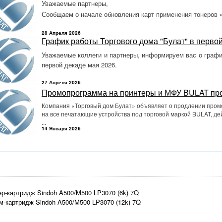
Уважаемые партнеры,
Сообщаем о начале обновления карт применения тонеров 
28 Апреля 2026
График работы Торгового дома "Булат" в перво
Уважаемые коллеги и партнеры, информируем вас о графи
первой декаде мая 2026.
27 Апреля 2026
Промопрограмма на принтеры и МФУ BULAT пр
Компания «Торговый дом Булат» объявляет о продлении про
на все печатающие устройства под торговой маркой BULAT, дей
...
14 Января 2026
ер-картридж Sindoh A500/M500 LP3070 (6k) 7Q
ам-картридж Sindoh A500/M500 LP3070 (12k) 7Q