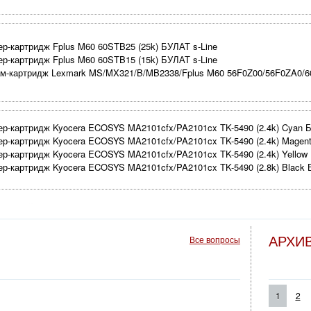
нер-картридж Fplus M60 60STB25 (25k) БУЛАТ s-Line
нер-картридж Fplus M60 60STB15 (15k) БУЛАТ s-Line
ам-картридж Lexmark MS/MX321/B/MB2338/Fplus M60 56F0Z00/56F0ZA0/60
нер-картридж Kyocera ECOSYS MA2101cfx/PA2101cx TK-5490 (2.4k) Cyan Б
нер-картридж Kyocera ECOSYS MA2101cfx/PA2101cx TK-5490 (2.4k) Magent
нер-картридж Kyocera ECOSYS MA2101cfx/PA2101cx TK-5490 (2.4k) Yellow
нер-картридж Kyocera ECOSYS MA2101cfx/PA2101cx TK-5490 (2.8k) Black 
рмоузел Kyocera ECOSYS MA4500x/MA4500ifx (печь в сборе) FK-3210 30C
ам-картридж Kyocera ECOSYS MA4500ix/MA4500ifx DK-3220 (30C1093020) 
ам-картридж Kyocera ECOSYS MA4500x/PA4500x DK-3200 (30C0Y93010) (R
АРХИ
Все вопросы
ам-картридж Kyocera ECOSYS MA5500ifx/MA6000ifx DK-3210 (30C0T93020)
ермоузел Kyocera ECOSYS MA5500ifx/MA6000ifx (печь в сборе) FK-3220 30
ок проявки Kyocera ECOSYS MA4500x/MA4500ifx/MA5500ifx/MA6000ifx DV-
нер-картридж Fuji Xerox DocuCentre SC2022 CT202952 (9k) Black БУЛАТ s-
1
2
нер-картридж Fuji Xerox DocuCentre SC2022 CT202953 (3k) Cyan БУЛАТ s-