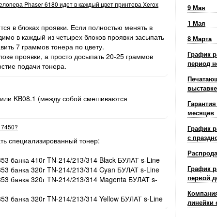
велопера Phaser 6180 идет в каждый цвет принтера Xerox
нер-картридж Fuji Xerox DocuCentre SC2022 CT202954 (3k) Magenta БУЛАТ 
9 Мая
нер-картридж Fuji Xerox DocuCentre SC2022 CT202955 (3k) Yellow БУЛАТ s-
1 Мая
ам-картридж Fuji Xerox DocuCentre SC2022 CT351053 B/C/M/Y БУЛАТ s-Lin
ся в блоках проявки. Если полностью менять в
димо в каждый из четырех блоков проявки засыпать
8 Марта
вить 7 граммов тонера по цвету.
График р
оке проявки, а просто досыпать 20-25 граммов
период н
рстие подачи тонера.
ер Kyocera Universal KU 3000: подтвержденная эффективность
Печатающ
выставке
 или KB08.1 (между собой смешиваются
Гарантия
месяцев
r 7450?
График р
зирующее лезвие Kyocera ECOSYS M2040 / M2235 DV-1150 / 1200 (с маг
с праздн
ть специализированный тонер:
Распрод
353 банка 410г TN-214/213/314 Black БУЛАТ s-Line
График р
353 банка 320г TN-214/213/314 Cyan БУЛАТ s-Line
первой д
/353 банка 320г TN-214/213/314 Magenta БУЛАТ s-
авный коротрон Kyocera ECOSYS P2235 / M2040 / PA4000 / MA4000 MC-1
авный коротрон Kyocera ECOSYS M4125 MC-6115 / 475 302P193070 / 302
Компания
353 банка 320г TN-214/213/314 Yellow БУЛАТ s-Line
авный коротрон Kyocera FS-1035 / P2035 MC-130 302HS93070
линейки 