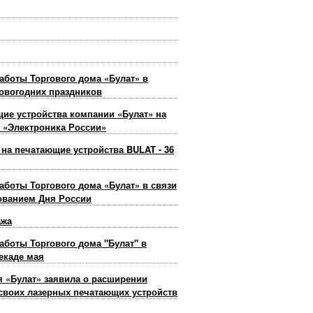
s-Line
подробнее
Line
e (R).
аботы Торгового дома «Булат» в
овогодних праздников
подробнее
ие устройства компании «Булат» на
 «Электроника России»
 на печатающие устройства BULAT - 36
аботы Торгового дома «Булат» в связи
подробнее
нитной полосой)
ованием Дня России
ажа
аботы Торгового дома "Булат" в
екаде мая
150 302RV93080
K393142
подробнее
 «Булат» заявила о расширении
своих лазерных печатающих устройств