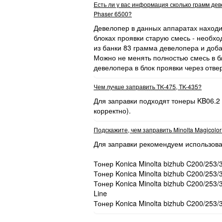
Есть ли у вас информация сколько грамм де
14 Мая 2026
EFRXSC2022030
- То
Phaser 6500?
EFRXSC2022040
- То
EFRXSC2022050
- Др
Девелопер в данных аппаратах находит
блоках проявки старую смесь - необхо
из банки 83 грамма девелопера и доба
Можно не менять полностью смесь в бл
девелопера в блок проявки через отве
DAKY00UNIV080
- Тон
4 Мая 2026
Чем лучше заправить TK-475, TK-435?
Для заправки подходят тонеры KB06.2
корректно).
24 Апреля 2026
Подскажите, чем заправить Minolta Magicolo
DGKYEM2040010
- До
Для заправки рекомендуем использова
Тонер Konica Minolta bizhub C200/253/
Тонер Konica Minolta bizhub C200/253/
Тонер Konica Minolta bizhub C200/253
DUKYEP2235050
- Гл
11 Марта 2026
Line
DUKYEM4125050
- Гл
Тонер Konica Minolta bizhub C200/253/
DUKYFS1035010
- Гл