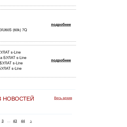
подробнее
IU60S (60k) 7Q
УЛАТ s-Line
a БУЛАТ s-Line
подробнее
 БУЛАТ s-Line
БУЛАТ s-Line
0Y93050 (R))
(R)
)
подробнее
В НОВОСТЕЙ
Весь архив
 (R)
C0T93060 (R)
3110 (30C0T93010) (R)
Line
...
3
43
44
>
Line