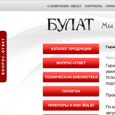
О КОМПАНИИ / ABOUT
ПАРТНЕРЫ
ГАРА
Гара
КАТАЛОГ ПРОДУКЦИИ
Авгус
ВОПРОС-ОТВЕТ
Гара
увел
ТЕХНИЧЕСКАЯ БИБЛИОТЕКА
Усло
подт
ПОЛИГОН
Пром
ПРИНТЕРЫ И МФУ BULAT
По в
авгу