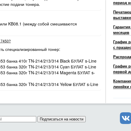
период н
рстие подачи тонера.
Печатающ
выставке
 или KB08.1 (между собой смешиваются
Гарантия
месяцев
r 7450?
График р
с праздн
ть специализированный тонер:
Распрод
353 банка 410г TN-214/213/314 Black БУЛАТ s-Line
График р
353 банка 320г TN-214/213/314 Cyan БУЛАТ s-Line
первой д
/353 банка 320г TN-214/213/314 Magenta БУЛАТ s-
Компания
353 банка 320г TN-214/213/314 Yellow БУЛАТ s-Line
линейки 
Подписаться на новости