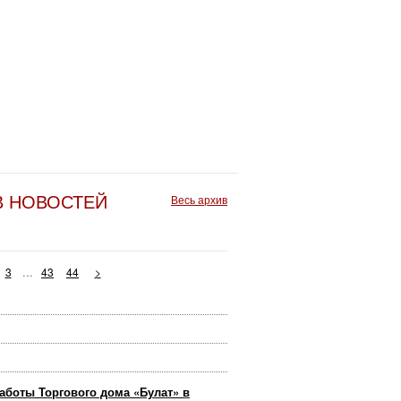
В НОВОСТЕЙ
Весь архив
...
3
43
44
>
аботы Торгового дома «Булат» в