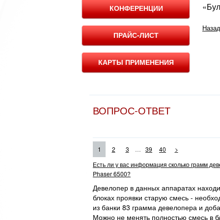
«Бул
КОНФЕРЕНЦИИ
Назад
ПРАЙС-ЛИСТ
КАРТЫ ПРИМЕНЕНИЯ
ВОПРОС-ОТВЕТ
...
1
2
3
39
40
>
Есть ли у вас информация сколько грамм де
Phaser 6500?
Девелопер в данных аппаратах находит
блоках проявки старую смесь - необхо
из банки 83 грамма девелопера и доба
Можно не менять полностью смесь в бл