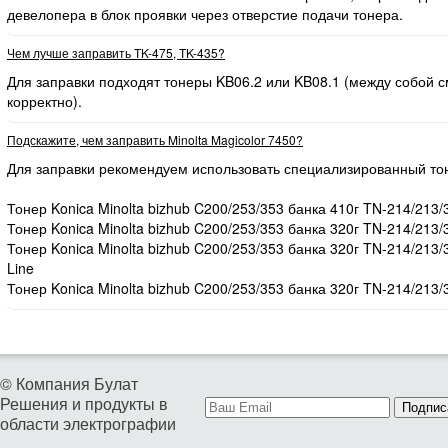
девелопера в блок проявки через отверстие подачи тонера.
Чем лучше заправить TK-475, TK-435?
Для заправки подходят тонеры KB06.2 или KB08.1 (между собой
корректно).
Подскажите, чем заправить Minolta Magicolor 7450?
Для заправки рекомендуем использовать специализированный то
Тонер Konica Minolta bizhub C200/253/353 банка 410г TN-214/213/
Тонер Konica Minolta bizhub C200/253/353 банка 320г TN-214/213/
Тонер Konica Minolta bizhub C200/253/353 банка 320г TN-214/213
Line
Тонер Konica Minolta bizhub C200/253/353 банка 320г TN-214/213/
© Компания Булат
Решения и продукты в
Подпис
области электрографии