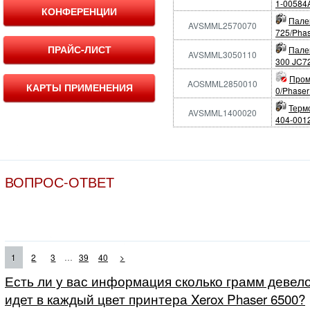
1-00584
КОНФЕРЕНЦИИ
Пале
AVSMML2570070
725/Pha
ПРАЙС-ЛИСТ
Пале
AVSMML3050110
300 JC7
Пром
AOSMML2850010
КАРТЫ ПРИМЕНЕНИЯ
0/Phase
Терм
AVSMML1400020
404-001
ВОПРОС-ОТВЕТ
...
1
2
3
39
40
>
Есть ли у вас информация сколько грамм девело
идет в каждый цвет принтера Xerox Phaser 6500?