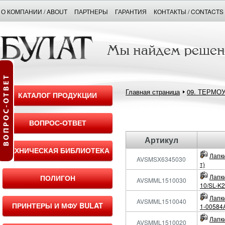
О КОМПАНИИ / ABOUT
ПАРТНЕРЫ
ГАРАНТИЯ
КОНТАКТЫ / CONTACTS
Главная страница
09. ТЕРМО
КАТАЛОГ ПРОДУКЦИИ
ВОПРОС-ОТВЕТ
Артикул
ТЕХНИЧЕСКАЯ БИБЛИОТЕКА
Лапк
AVSMSX6345030
т)
Лапк
ПОЛИГОН
AVSMML1510030
10/SL-K
Лапк
AVSMML1510040
ПРИНТЕРЫ И МФУ BULAT
1-00584
Лапк
AVSMML1510020