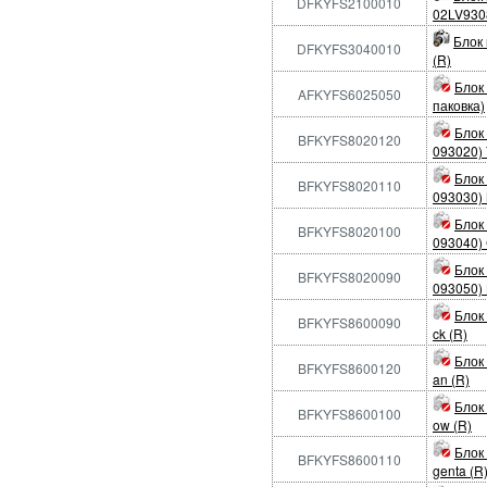
DFKYFS2100010
02LV9308
Блок
DFKYFS3040010
(R)
Блок
AFKYFS6025050
паковка)
Блок
BFKYFS8020120
093020) 
Блок
BFKYFS8020110
093030) 
Блок
BFKYFS8020100
093040) 
Блок
BFKYFS8020090
093050) 
Блок
BFKYFS8600090
ck (R)
Блок
BFKYFS8600120
an (R)
Блок
BFKYFS8600100
ow (R)
Блок
BFKYFS8600110
genta (R