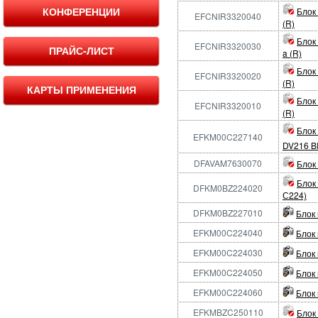
КОНФЕРЕНЦИИ
Блок
EFCNIR3320040
(R)
Блок
EFCNIR3320030
ПРАЙС-ЛИСТ
a (R)
Блок
EFCNIR3320020
(R)
КАРТЫ ПРИМЕНЕНИЯ
Блок
EFCNIR3320010
(R)
Блок
EFKM00C227140
DV216 B
DFAVAM7630070
Блок
Блок 
DFKM0BZ224020
С224)
DFKM0BZ227010
Блок 
EFKM00C224040
Блок 
EFKM00C224030
Блок 
EFKM00C224050
Блок 
EFKM00C224060
Блок 
EFKMBZC250110
Блок 