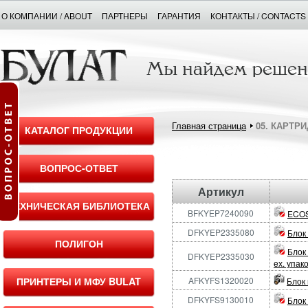
О КОМПАНИИ / ABOUT
ПАРТНЕРЫ
ГАРАНТИЯ
КОНТАКТЫ / CONTACTS
Главная страница
05. КАРТР
КАТАЛОГ ПРОДУКЦИИ
ВОПРОС-ОТВЕТ
Артикул
ТЕХНИЧЕСКАЯ БИБЛИОТЕКА
BFKYEP7240090
ECOS
DFKYEP2335080
Блок
ПОЛИГОН
Блок
DFKYEP2335030
ех. упак
ПРИНТЕРЫ И МФУ BULAT
AFKYFS1320020
Блок 
DFKYFS9130010
Блок