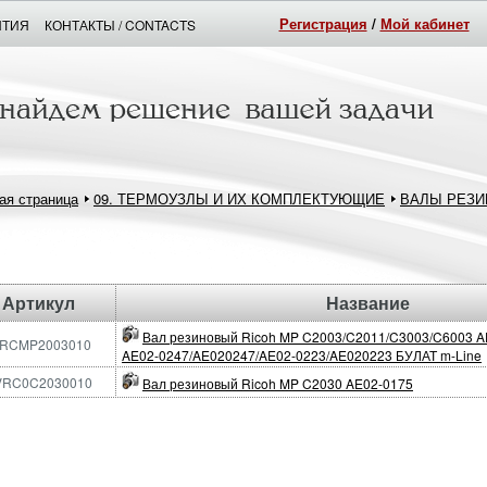
Регистрация
/
Мой кабинет
НТИЯ
КОНТАКТЫ / CONTACTS
ая страница
09. ТЕРМОУЗЛЫ И ИХ КОМПЛЕКТУЮЩИЕ
ВАЛЫ РЕЗИ
Артикул
Название
Вал резиновый Ricoh MP C2003/C2011/C3003/C6003 A
IRCMP2003010
AE02-0247/AE020247/AE02-0223/AE020223 БУЛАТ m-Line
VRC0C2030010
Вал резиновый Ricoh MP C2030 AE02-0175