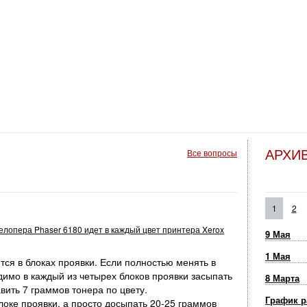
АРХИ
Все вопросы
1
2
велопера Phaser 6180 идет в каждый цвет принтера Xerox
9 Мая
1 Мая
ся в блоках проявки. Если полностью менять в
димо в каждый из четырех блоков проявки засыпать
8 Марта
вить 7 граммов тонера по цвету.
График р
оке проявки, а просто досыпать 20-25 граммов