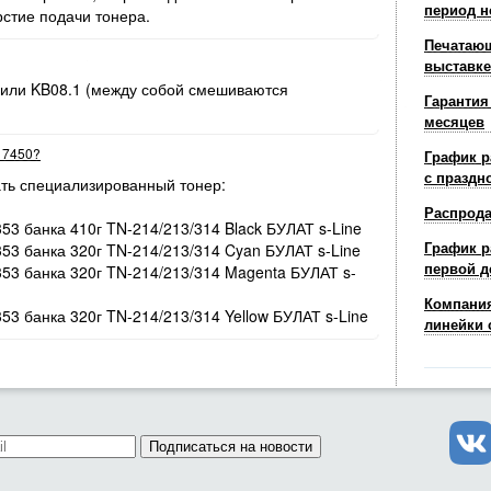
период н
рстие подачи тонера.
Печатающ
выставке
 или KB08.1 (между собой смешиваются
Гарантия
месяцев
r 7450?
График р
с праздн
ть специализированный тонер:
Распрод
353 банка 410г TN-214/213/314 Black БУЛАТ s-Line
График р
353 банка 320г TN-214/213/314 Cyan БУЛАТ s-Line
первой д
/353 банка 320г TN-214/213/314 Magenta БУЛАТ s-
Компания
353 банка 320г TN-214/213/314 Yellow БУЛАТ s-Line
линейки 
Подписаться на новости