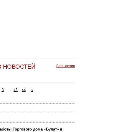
В НОВОСТЕЙ
Весь архив
...
3
43
44
>
аботы Торгового дома «Булат» в