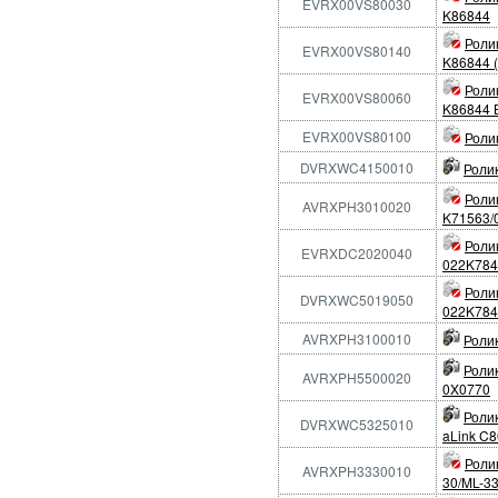
EVRX00VS80030
K86844
Ролик
EVRX00VS80140
K86844 
Ролик
EVRX00VS80060
K86844 
EVRX00VS80100
Ролик
DVRXWC4150010
Ролик
Роли
AVRXPH3010020
K71563/
Роли
EVRXDC2020040
022K784
Роли
DVRXWC5019050
022K784
AVRXPH3100010
Роли
Ролик
AVRXPH5500020
0X0770
Ролик
DVRXWC5325010
aLink C8
Роли
AVRXPH3330010
30/ML-3