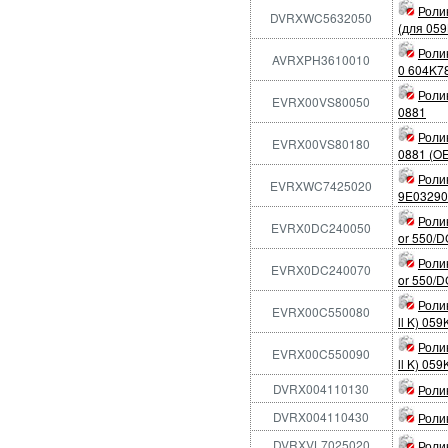
Роли
DVRXWC5632050
(для 05
Роли
AVRXPH3610010
0 604K7
Ролик
EVRX00VS80050
0881
Ролик
EVRX00VS80180
0881 (O
Ролик
EVRXWC7425020
9E03290
Роли
EVRX0DC240050
or 550/D
Роли
EVRX0DC240070
or 550/D
Роли
EVRX00C550080
ll K) 05
Роли
EVRX00C550090
ll K) 05
DVRX004110130
Роли
DVRX004110430
Роли
DVRXVL7025020
Роли