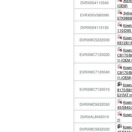
Жело
DVRX004110340
(OEM)
Зубч
EVRX00VS80090
07K9868
Компл
DVRX004110150
110/D95
Комп
DVRXWC5222030
K61281/
Комп
EVRXWC7120020
C8170/B
т) (OEM т
Комп
EVRXWC7120040
C8170/B
т) (OEM)
Компл
EVRXWC7120010
8170/B8
БУЛАТ m
Комп
DVRXWC5632030
45/5840
Комп
DVRXAL8045010
т)
Компл
DVRXWC5632020
45/5840/