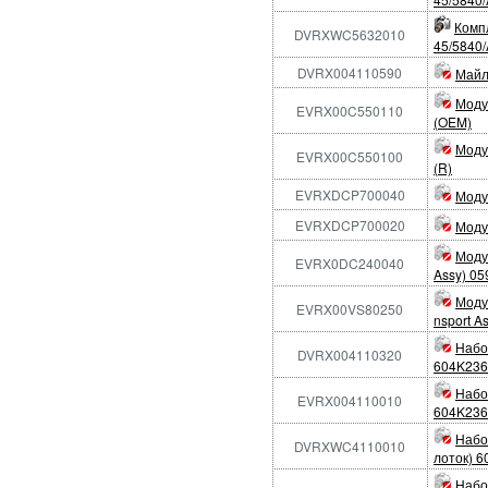
Компл
DVRXWC5632010
45/5840/
DVRX004110590
Майл
Моду
EVRX00C550110
(OEM)
Моду
EVRX00C550100
(R)
EVRXDCP700040
Моду
EVRXDCP700020
Моду
Моду
EVRX0DC240040
Assy) 05
Модул
EVRX00VS80250
nsport A
Набо
DVRX004110320
604K236
Набо
EVRX004110010
604K236
Набор
DVRXWC4110010
лоток) 
Набор