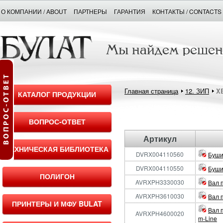
О КОМПАНИИ / ABOUT
ПАРТНЕРЫ
ГАРАНТИЯ
КОНТАКТЫ / CONTACTS
Главная страница
12. ЗИП
X
КАТАЛОГ ПРОДУКЦИИ
ВОПРОС-ОТВЕТ
Артикул
ТЕХНИЧЕСКАЯ БИБЛИОТЕКА
DVRX004110560
Буши
DVRX004110550
Буши
ПОЛИГОН
AVRXPH3330030
Вал 
AVRXPH3610030
Вал 
ПРИНТЕРЫ И МФУ BULAT
Вал 
AVRXPH4600020
m-Line