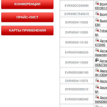
КОНФЕРЕНЦИИ
Возд
EVRX0DC240090
K91981/
EVRXWC7545010
Возд
ПРАЙС-ЛИСТ
Выхо
DVRX004110530
EM)
КАРТЫ ПРИМЕНЕНИЯ
Губч
DVRX004110500
M)
Датчи
DVRX004110120
K72090
Датчи
EVRX00VS80200
Assembl
Датчи
DVRX004110240
0E82720
Двиг
EVRX00VS80190
W) (OEM
DVRX004110370
Дисп
Дисп
DVRX000D95010
M)
Дисп
EVRX00VS80340
94K9360