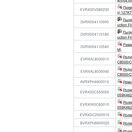
Приво
EVRX00VS80230
y) 127K
Пыле
DVRX004110300
uction F
Пыле
DVRX004110180
uction F
Рама
DVRX004110540
M)
Реду
EVRXAL8030010
C8000/C
Реду
EVRXAL8030040
C8000/C
AVRXPH4600010
Реме
Ролик
EVRX00C550050
059K462
Ролик
EVRX000C60010
059K462
EVRXDC2020010
Роли
BVRXPH6600020
Роли
Ролик