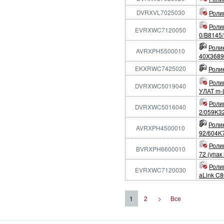
DVRXVL7025030
Роли
Роли
EVRXWC7120050
0/B8145
Роли
AVRXPH5500010
40X3689
EKXRWC7425020
Ролик
Роли
DVRXWC5019040
УЛАТ m-
Роли
DVRXWC5016040
2/059K3
Роли
AVRXPH4500010
92/604K
Роли
BVRXPH6600010
72 (упак
Роли
EVRXWC7120030
aLink C8
1
2
>
Все