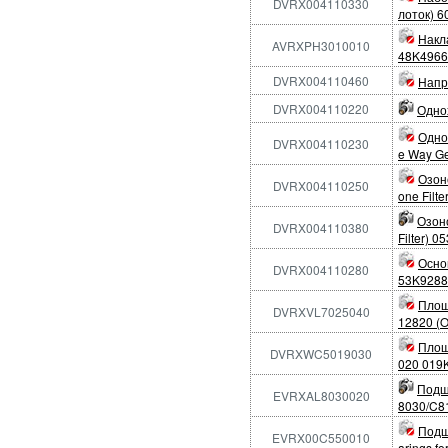
DVRX004110330
лоток) 
Накл
AVRXPH3010010
48K4966
DVRX004110460
Напр
DVRX004110220
Одно
Одно
DVRX004110230
e Way Ge
Озон
DVRX004110250
one Filt
Озоно
DVRX004110380
Filter) 
Осно
DVRX004110280
53K9288
Площ
DVRXVL7025040
12820 (
Площ
DVRXWC5019030
020 019
Подши
EVRXAL8030020
8030/C8
Подш
EVRX00C550010
arings f