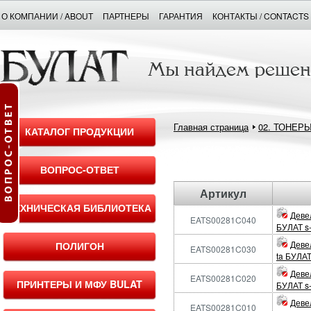
О КОМПАНИИ / ABOUT
ПАРТНЕРЫ
ГАРАНТИЯ
КОНТАКТЫ / CONTACTS
Главная страница
02. ТОНЕР
КАТАЛОГ ПРОДУКЦИИ
ВОПРОС-ОТВЕТ
Артикул
ТЕХНИЧЕСКАЯ БИБЛИОТЕКА
Деве
EATS00281C040
БУЛАТ s-
Деве
ПОЛИГОН
EATS00281C030
ta БУЛАТ
Деве
EATS00281C020
ПРИНТЕРЫ И МФУ BULAT
БУЛАТ s-
Деве
EATS00281C010