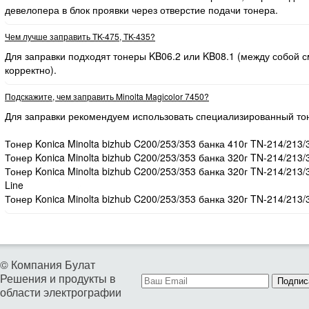
девелопера в блок проявки через отверстие подачи тонера.
Чем лучше заправить TK-475, TK-435?
Для заправки подходят тонеры KB06.2 или KB08.1 (между собой
корректно).
Подскажите, чем заправить Minolta Magicolor 7450?
Для заправки рекомендуем использовать специализированный то
Тонер Konica Minolta bizhub C200/253/353 банка 410г TN-214/213/
Тонер Konica Minolta bizhub C200/253/353 банка 320г TN-214/213/
Тонер Konica Minolta bizhub C200/253/353 банка 320г TN-214/213
Line
Тонер Konica Minolta bizhub C200/253/353 банка 320г TN-214/213/
© Компания Булат
Решения и продукты в
Подпис
области электрографии