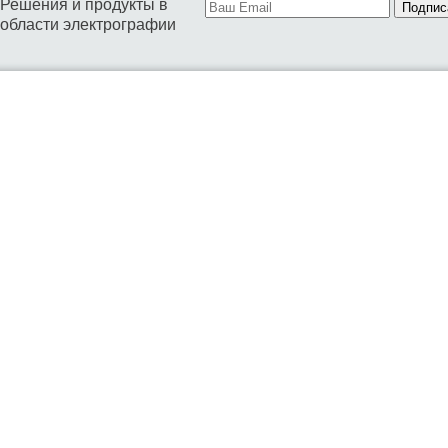
Решения и продукты в
Подпис
области электрографии
01. ТОНЕРЫ ДЛЯ БИЗНЕСА
02. ТОНЕРЫ И ДЕВЕЛОПЕРЫ ДЛЯ СЕРВИСА
04. РЕСУРСНЫЕ ДЕТАЛИ ДЛЯ ВОССТАНОВЛЕНИЯ КАРТРИД
05. КАРТРИДЖИ
06. БУНКЕРА ДЛЯ ОТРАБОТАННОГО ТОНЕРА
07. ЧИПЫ
08. КОМПЛЕКТУЮЩИЕ ДЛЯ КАРТРИДЖЕЙ