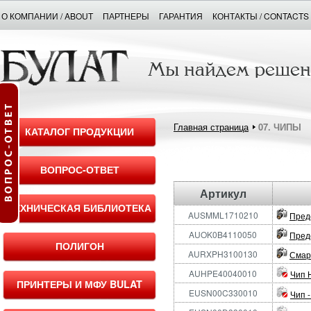
О КОМПАНИИ / ABOUT
ПАРТНЕРЫ
ГАРАНТИЯ
КОНТАКТЫ / CONTACTS
Главная страница
07. ЧИПЫ
КАТАЛОГ ПРОДУКЦИИ
ВОПРОС-ОТВЕТ
Артикул
ТЕХНИЧЕСКАЯ БИБЛИОТЕКА
AUSMML1710210
Пред
AUOK0B4110050
Пред
ПОЛИГОН
AURXPH3100130
Смарт
AUHPE40040010
Чип 
ПРИНТЕРЫ И МФУ BULAT
EUSN00C330010
Чип 