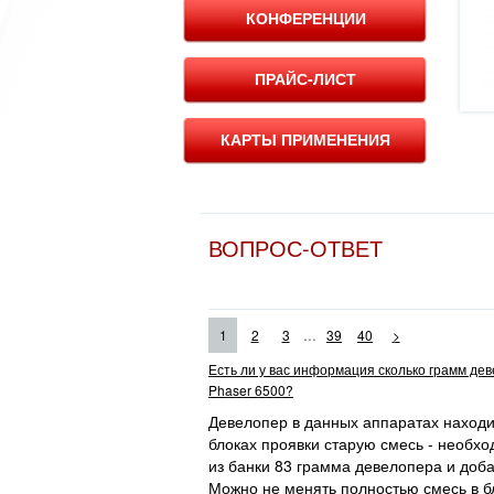
КОНФЕРЕНЦИИ
ПРАЙС-ЛИСТ
КАРТЫ ПРИМЕНЕНИЯ
ВОПРОС-ОТВЕТ
...
1
2
3
39
40
>
Есть ли у вас информация сколько грамм де
Phaser 6500?
Девелопер в данных аппаратах находит
блоках проявки старую смесь - необхо
из банки 83 грамма девелопера и доба
Можно не менять полностью смесь в бл