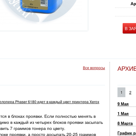
Ар
В ЗА
АРХИ
Все вопросы
1
2
велопера Phaser 6180 идет в каждый цвет принтера Xerox
9 Мая
1 Мая
ся в блоках проявки. Если полностью менять в
димо в каждый из четырех блоков проявки засыпать
8 Марта
вить 7 граммов тонера по цвету.
График р
оке проявки, а просто досыпать 20-25 граммов