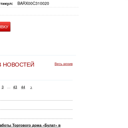
тикул:
BARX00C310020
ЯВКУ
В НОВОСТЕЙ
Весь архив
...
3
43
44
>
аботы Торгового дома «Булат» в