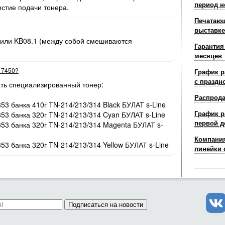
период н
рстие подачи тонера.
Печатающ
выставке
 или KB08.1 (между собой смешиваются
Гарантия
месяцев
r 7450?
График р
с праздн
ть специализированный тонер:
Распрод
353 банка 410г TN-214/213/314 Black БУЛАТ s-Line
График р
353 банка 320г TN-214/213/314 Cyan БУЛАТ s-Line
первой д
/353 банка 320г TN-214/213/314 Magenta БУЛАТ s-
Компания
353 банка 320г TN-214/213/314 Yellow БУЛАТ s-Line
линейки 
Подписаться на новости