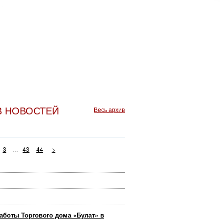
В НОВОСТЕЙ
Весь архив
...
3
43
44
>
аботы Торгового дома «Булат» в