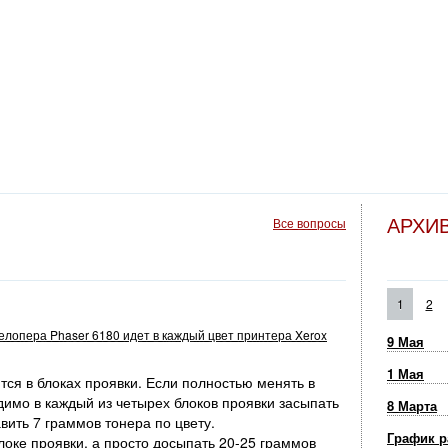
АРХИ
Все вопросы
1
2
велопера Phaser 6180 идет в каждый цвет принтера Xerox
9 Мая
1 Мая
ся в блоках проявки. Если полностью менять в
димо в каждый из четырех блоков проявки засыпать
8 Марта
вить 7 граммов тонера по цвету.
График р
оке проявки, а просто досыпать 20-25 граммов