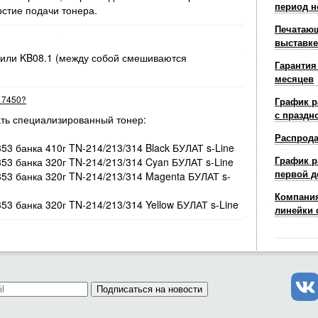
период н
рстие подачи тонера.
Печатающ
выставке
 или KB08.1 (между собой смешиваются
Гарантия
месяцев
r 7450?
График р
с праздн
ть специализированный тонер:
Распрод
353 банка 410г TN-214/213/314 Black БУЛАТ s-Line
График р
353 банка 320г TN-214/213/314 Cyan БУЛАТ s-Line
первой д
/353 банка 320г TN-214/213/314 Magenta БУЛАТ s-
Компания
353 банка 320г TN-214/213/314 Yellow БУЛАТ s-Line
линейки 
Подписаться на новости