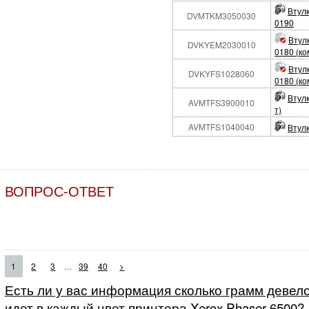
Втулк
DVMTKM3050030
0190
Втул
DVKYEM2030010
0180 (ко
Втул
DVKYFS1028060
0180 (ко
Втул
AVMTFS3900010
т)
AVMTFS1040040
Втулк
ВОПРОС-ОТВЕТ
...
1
2
3
39
40
>
Есть ли у вас информация сколько грамм девело
идет в каждый цвет принтера Xerox Phaser 6500?