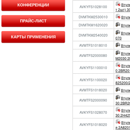
КОНФЕРЕНЦИИ
Втул
AVKYFS1028100
т 2шт) 
DVMTKM2530010
Втул
ПРАЙС-ЛИСТ
DVMTKM1620020
Втулк
Втулк
DVMTKM2540020
КАРТЫ ПРИМЕНЕНИЯ
070
AVMTFS1018010
Втул
Втул
AVMTFS2000080
M2030 2
Втул
AVKYFS1100010
0 2BR20
Втул
AVKYFS1100020
825200/
AVMTFS1018020
Втул
Втул
AVMTFS2000090
30 2BR2
Втул
AVKYFS1028070
30 2H42
Втул
AVKYFS1018020
я 2A820