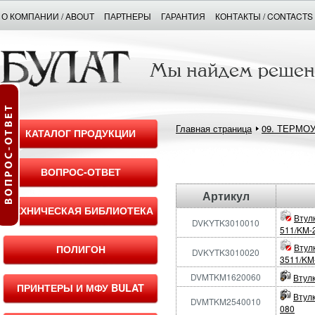
О КОМПАНИИ / ABOUT
ПАРТНЕРЫ
ГАРАНТИЯ
КОНТАКТЫ / CONTACTS
Главная страница
09. ТЕРМО
КАТАЛОГ ПРОДУКЦИИ
ВОПРОС-ОТВЕТ
Артикул
ТЕХНИЧЕСКАЯ БИБЛИОТЕКА
Втулк
DVKYTK3010010
511/KM-
Втул
ПОЛИГОН
DVKYTK3010020
3511/KM
DVMTKM1620060
Втулк
ПРИНТЕРЫ И МФУ BULAT
Втулк
DVMTKM2540010
080