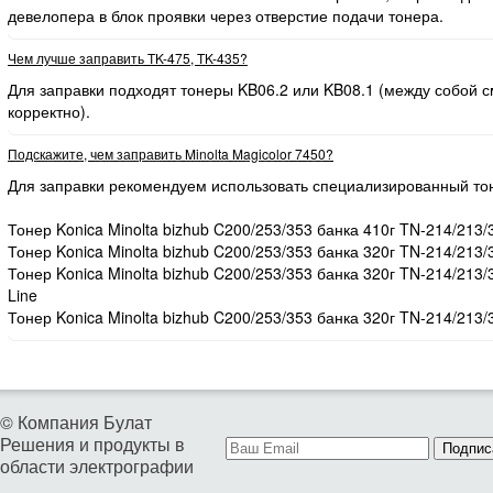
девелопера в блок проявки через отверстие подачи тонера.
Чем лучше заправить TK-475, TK-435?
Для заправки подходят тонеры KB06.2 или KB08.1 (между собой
корректно).
Подскажите, чем заправить Minolta Magicolor 7450?
Для заправки рекомендуем использовать специализированный то
Тонер Konica Minolta bizhub C200/253/353 банка 410г TN-214/213/
Тонер Konica Minolta bizhub C200/253/353 банка 320г TN-214/213/
Тонер Konica Minolta bizhub C200/253/353 банка 320г TN-214/213
Line
Тонер Konica Minolta bizhub C200/253/353 банка 320г TN-214/213/
© Компания Булат
Решения и продукты в
Подпис
области электрографии