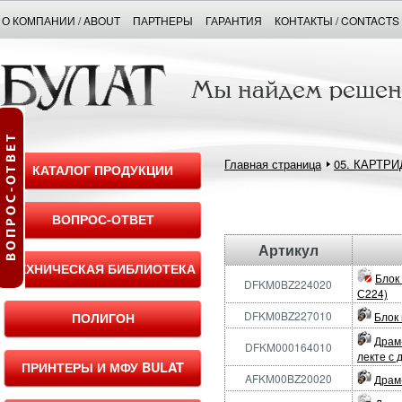
О КОМПАНИИ / ABOUT
ПАРТНЕРЫ
ГАРАНТИЯ
КОНТАКТЫ / CONTACTS
Главная страница
05. КАРТР
КАТАЛОГ ПРОДУКЦИИ
ВОПРОС-ОТВЕТ
Артикул
ТЕХНИЧЕСКАЯ БИБЛИОТЕКА
Блок 
DFKM0BZ224020
С224)
DFKM0BZ227010
ПОЛИГОН
Блок 
Драм-
DFKM000164010
лекте с 
ПРИНТЕРЫ И МФУ BULAT
AFKM00BZ20020
Драм-