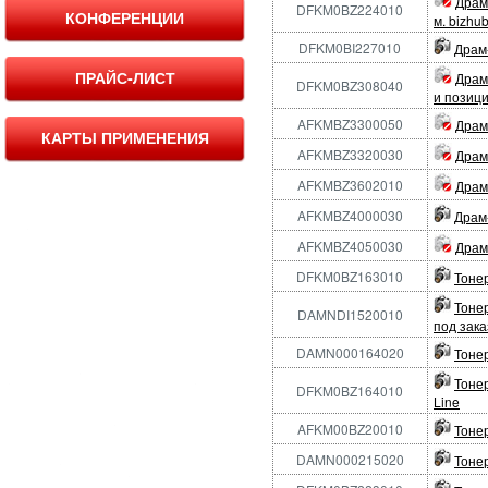
Драм
DFKM0BZ224010
КОНФЕРЕНЦИИ
м. bizhu
DFKM0BI227010
Драм-
ПРАЙС-ЛИСТ
Драм
DFKM0BZ308040
и позици
AFKMBZ3300050
Драм-
КАРТЫ ПРИМЕНЕНИЯ
AFKMBZ3320030
Драм-
AFKMBZ3602010
Драм-
AFKMBZ4000030
Драм-
AFKMBZ4050030
Драм-
DFKM0BZ163010
Тонер
Тонер
DAMNDI1520010
под зака
DAMN000164020
Тонер
Тонер
DFKM0BZ164010
Line
AFKM00BZ20010
Тонер
DAMN000215020
Тонер