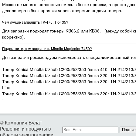
Можно не менять полностью смесь в блоке проявки, а просто дос
девелопера в блок проявки через отверстие подачи тонера.
Чем лучше заправить TK-475, TK-435?
Для заправки подходят тонеры KB06.2 или KB08.1 (между собой
корректно).
Подскажите, чем заправить Minolta Magicolor 7450?
Для заправки рекомендуем использовать специализированный то
Тонер Konica Minolta bizhub C200/253/353 банка 410г TN-214/213/
Тонер Konica Minolta bizhub C200/253/353 банка 320г TN-214/213/
Тонер Konica Minolta bizhub C200/253/353 банка 320г TN-214/213
Line
Тонер Konica Minolta bizhub C200/253/353 банка 320г TN-214/213/
© Компания Булат
Решения и продукты в
Подпис
области электрографии