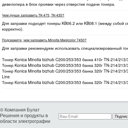
девелопера в блок проявки через отверстие подачи тонера.
Чем лучше заправить TK-475, TK-435?
Для заправки подходят тонеры KB06.2 или KB08.1 (между собой
корректно).
Подскажите, чем заправить Minolta Magicolor 7450?
Для заправки рекомендуем использовать специализированный то
Тонер Konica Minolta bizhub C200/253/353 банка 410г TN-214/213/
Тонер Konica Minolta bizhub C200/253/353 банка 320г TN-214/213/
Тонер Konica Minolta bizhub C200/253/353 банка 320г TN-214/213
Line
Тонер Konica Minolta bizhub C200/253/353 банка 320г TN-214/213/
© Компания Булат
Решения и продукты в
Подпис
области электрографии