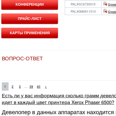
КОНФЕРЕНЦИИ
PALX0CS720010
Бунк
PALX0MS911010
Бунк
ПРАЙС-ЛИСТ
КАРТЫ ПРИМЕНЕНИЯ
ВОПРОС-ОТВЕТ
...
1
2
3
39
40
>
Есть ли у вас информация сколько грамм девело
идет в каждый цвет принтера Xerox Phaser 6500?
Девелопер в данных аппаратах находится 