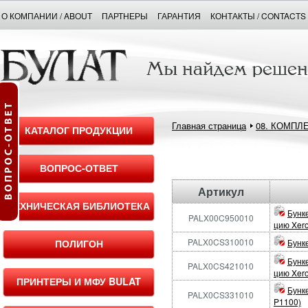
О КОМПАНИИ / ABOUT
ПАРТНЕРЫ
ГАРАНТИЯ
КОНТАКТЫ / CONTACTS
Главная страница
08. КОМПЛ
КАТАЛОГ ПРОДУКЦИИ
ВОПРОС-ОТВЕТ
Артикул
ТЕХНИЧЕСКАЯ БИБЛИОТЕКА
Бунк
PALX00C950010
цию Xer
PALX0CS310010
ПОЛИГОН
Бунк
Бунк
PALX0CS421010
цию Xer
ПРИНТЕРЫ И МФУ BULAT
Бунк
PALX0CS331010
P1100)