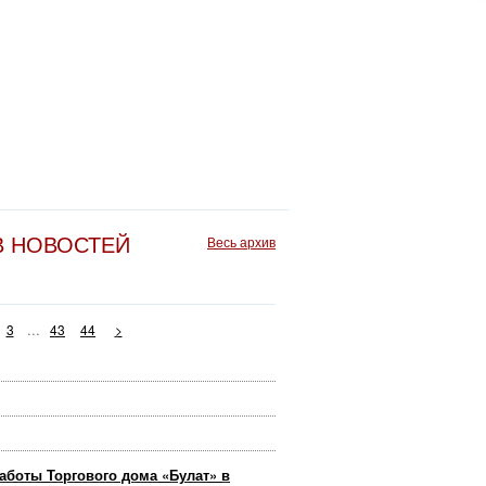
В НОВОСТЕЙ
Весь архив
...
3
43
44
>
аботы Торгового дома «Булат» в