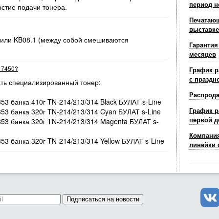
период н
рстие подачи тонера.
Печатающ
выставке
 или KB08.1 (между собой смешиваются
Гарантия
месяцев
r 7450?
График р
с праздн
ть специализированный тонер:
Распрод
353 банка 410г TN-214/213/314 Black БУЛАТ s-Line
График р
353 банка 320г TN-214/213/314 Cyan БУЛАТ s-Line
первой д
/353 банка 320г TN-214/213/314 Magenta БУЛАТ s-
Компания
353 банка 320г TN-214/213/314 Yellow БУЛАТ s-Line
линейки 
Подписаться на новости