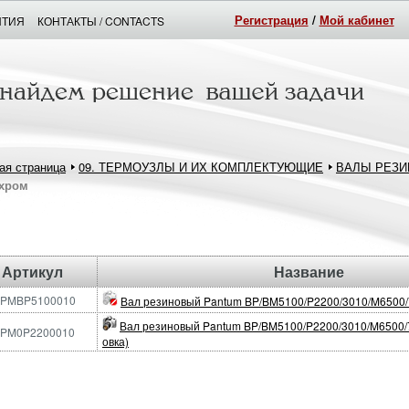
Регистрация
/
Мой кабинет
НТИЯ
КОНТАКТЫ / CONTACTS
ая страница
09. ТЕРМОУЗЛЫ И ИХ КОМПЛЕКТУЮЩИЕ
ВАЛЫ РЕЗИ
хром
Артикул
Название
IPMBP5100010
Вал резиновый Pantum BP/BM5100/P2200/3010/M6500
Вал резиновый Pantum BP/BM5100/P2200/3010/M6500/7
IPM0P2200010
овка)