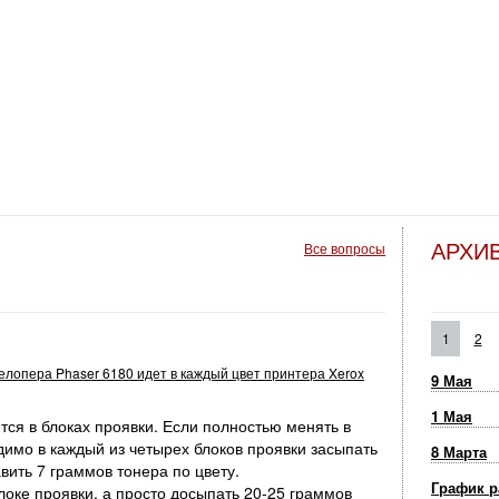
АРХИ
Все вопросы
1
2
велопера Phaser 6180 идет в каждый цвет принтера Xerox
9 Мая
1 Мая
ся в блоках проявки. Если полностью менять в
димо в каждый из четырех блоков проявки засыпать
8 Марта
вить 7 граммов тонера по цвету.
График р
оке проявки, а просто досыпать 20-25 граммов