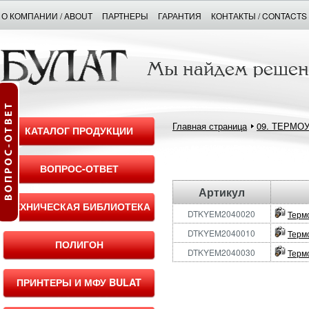
О КОМПАНИИ / ABOUT
ПАРТНЕРЫ
ГАРАНТИЯ
КОНТАКТЫ / CONTACTS
Главная страница
09. ТЕРМО
КАТАЛОГ ПРОДУКЦИИ
ВОПРОС-ОТВЕТ
Артикул
ТЕХНИЧЕСКАЯ БИБЛИОТЕКА
DTKYEM2040020
Терм
DTKYEM2040010
Терм
ПОЛИГОН
DTKYEM2040030
Терм
ПРИНТЕРЫ И МФУ BULAT