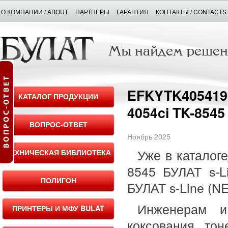
О КОМПАНИИ / ABOUT
ПАРТНЕРЫ
ГАРАНТИЯ
КОНТАКТЫ / CONTACTS
EFKYTK4054190
КАТАЛОГ ПРОДУКЦИИ
4054ci TK-8545
ВОПРОС-ОТВЕТ
Ноябрь 2025
Уже в каталоге
ТЕХНИЧЕСКАЯ БИБЛИОТЕКА
8545 БУЛАТ s-L
ПОЛИГОН
БУЛАТ s-Line (N
Инженерам и
ПРИНТЕРЫ И МФУ BULAT
коксования то