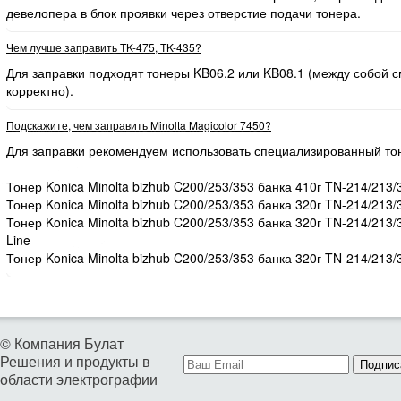
девелопера в блок проявки через отверстие подачи тонера.
Чем лучше заправить TK-475, TK-435?
Для заправки подходят тонеры KB06.2 или KB08.1 (между собой
корректно).
Подскажите, чем заправить Minolta Magicolor 7450?
Для заправки рекомендуем использовать специализированный то
Тонер Konica Minolta bizhub C200/253/353 банка 410г TN-214/213/
Тонер Konica Minolta bizhub C200/253/353 банка 320г TN-214/213/
Тонер Konica Minolta bizhub C200/253/353 банка 320г TN-214/213
Line
Тонер Konica Minolta bizhub C200/253/353 банка 320г TN-214/213/
© Компания Булат
Решения и продукты в
Подпис
области электрографии