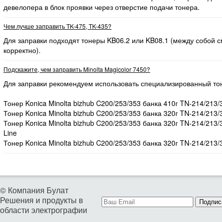
девелопера в блок проявки через отверстие подачи тонера.
Чем лучше заправить TK-475, TK-435?
Для заправки подходят тонеры KB06.2 или KB08.1 (между собой
корректно).
Подскажите, чем заправить Minolta Magicolor 7450?
Для заправки рекомендуем использовать специализированный то
Тонер Konica Minolta bizhub C200/253/353 банка 410г TN-214/213/
Тонер Konica Minolta bizhub C200/253/353 банка 320г TN-214/213/
Тонер Konica Minolta bizhub C200/253/353 банка 320г TN-214/213
Line
Тонер Konica Minolta bizhub C200/253/353 банка 320г TN-214/213/
© Компания Булат
Решения и продукты в
Подпис
области электрографии