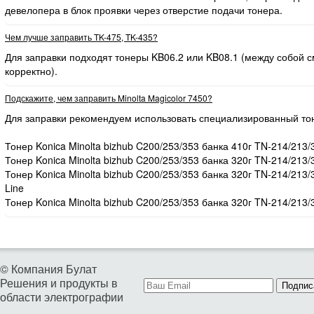
девелопера в блок проявки через отверстие подачи тонера.
Чем лучше заправить TK-475, TK-435?
Для заправки подходят тонеры KB06.2 или KB08.1 (между собой
корректно).
Подскажите, чем заправить Minolta Magicolor 7450?
Для заправки рекомендуем использовать специализированный то
Тонер Konica Minolta bizhub C200/253/353 банка 410г TN-214/213/
Тонер Konica Minolta bizhub C200/253/353 банка 320г TN-214/213/
Тонер Konica Minolta bizhub C200/253/353 банка 320г TN-214/213
Line
Тонер Konica Minolta bizhub C200/253/353 банка 320г TN-214/213/
© Компания Булат
Решения и продукты в
Подпис
области электрографии