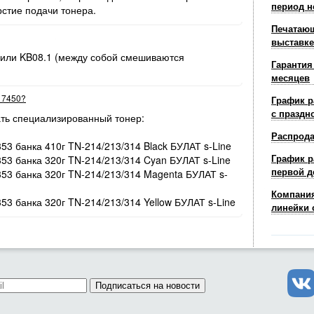
период н
рстие подачи тонера.
Печатающ
выставке
 или KB08.1 (между собой смешиваются
Гарантия
месяцев
r 7450?
График р
с праздн
ть специализированный тонер:
Распрод
353 банка 410г TN-214/213/314 Black БУЛАТ s-Line
График р
353 банка 320г TN-214/213/314 Cyan БУЛАТ s-Line
первой д
/353 банка 320г TN-214/213/314 Magenta БУЛАТ s-
Компания
353 банка 320г TN-214/213/314 Yellow БУЛАТ s-Line
линейки 
Подписаться на новости