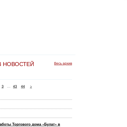
В НОВОСТЕЙ
Весь архив
...
3
43
44
>
аботы Торгового дома «Булат» в