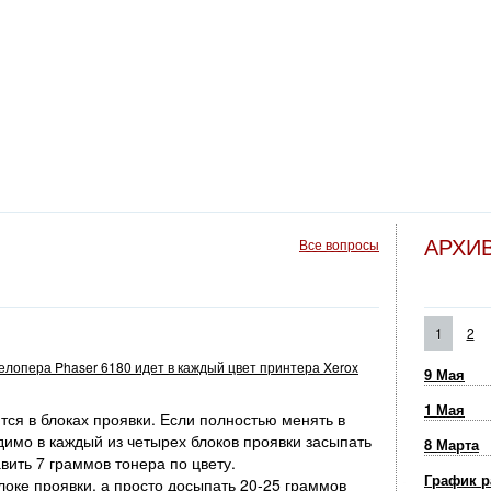
АРХИ
Все вопросы
1
2
велопера Phaser 6180 идет в каждый цвет принтера Xerox
9 Мая
1 Мая
ся в блоках проявки. Если полностью менять в
димо в каждый из четырех блоков проявки засыпать
8 Марта
вить 7 граммов тонера по цвету.
График р
оке проявки, а просто досыпать 20-25 граммов