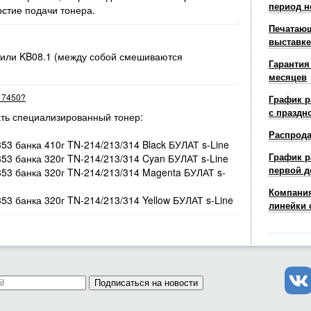
период н
рстие подачи тонера.
Печатающ
выставке
 или KB08.1 (между собой смешиваются
Гарантия
месяцев
r 7450?
График р
с праздн
ть специализированный тонер:
Распрод
353 банка 410г TN-214/213/314 Black БУЛАТ s-Line
График р
353 банка 320г TN-214/213/314 Cyan БУЛАТ s-Line
первой д
/353 банка 320г TN-214/213/314 Magenta БУЛАТ s-
Компания
353 банка 320г TN-214/213/314 Yellow БУЛАТ s-Line
линейки 
Подписаться на новости