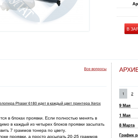
Ар
В ЗА
АРХИ
Все вопросы
1
2
велопера Phaser 6180 идет в каждый цвет принтера Xerox
9 Мая
1 Мая
ся в блоках проявки. Если полностью менять в
димо в каждый из четырех блоков проявки засыпать
8 Марта
вить 7 граммов тонера по цвету.
График р
оке проявки, а просто досыпать 20-25 граммов