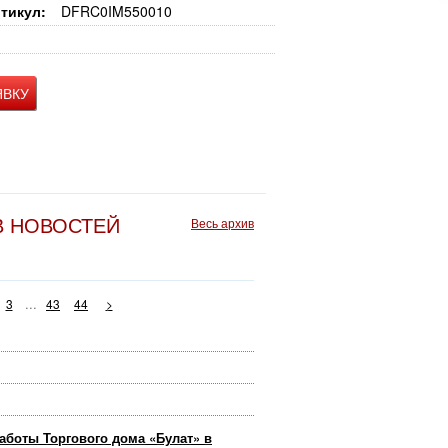
тикул:
DFRC0IM550010
ЯВКУ
В НОВОСТЕЙ
Весь архив
...
3
43
44
>
аботы Торгового дома «Булат» в