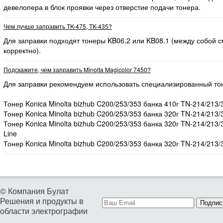
девелопера в блок проявки через отверстие подачи тонера.
Чем лучше заправить TK-475, TK-435?
Для заправки подходят тонеры KB06.2 или KB08.1 (между собой
корректно).
Подскажите, чем заправить Minolta Magicolor 7450?
Для заправки рекомендуем использовать специализированный то
Тонер Konica Minolta bizhub C200/253/353 банка 410г TN-214/213/
Тонер Konica Minolta bizhub C200/253/353 банка 320г TN-214/213/
Тонер Konica Minolta bizhub C200/253/353 банка 320г TN-214/213
Line
Тонер Konica Minolta bizhub C200/253/353 банка 320г TN-214/213/
© Компания Булат
Решения и продукты в
Подпис
области электрографии