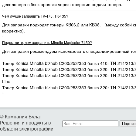
девелопера в блок проявки через отверстие подачи тонера.
Чем лучше заправить TK-475, TK-435?
Для заправки подходят тонеры KB06.2 или KB08.1 (между собой
корректно).
Подскажите, чем заправить Minolta Magicolor 7450?
Для заправки рекомендуем использовать специализированный то
Тонер Konica Minolta bizhub C200/253/353 банка 410г TN-214/213/
Тонер Konica Minolta bizhub C200/253/353 банка 320г TN-214/213/
Тонер Konica Minolta bizhub C200/253/353 банка 320г TN-214/213
Line
Тонер Konica Minolta bizhub C200/253/353 банка 320г TN-214/213/
© Компания Булат
Решения и продукты в
Подпис
области электрографии