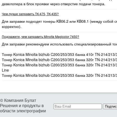
девелопера в блок проявки через отверстие подачи тонера.
Чем лучше заправить TK-475, TK-435?
Для заправки подходят тонеры KB06.2 или KB08.1 (между собой
корректно).
Подскажите, чем заправить Minolta Magicolor 7450?
Для заправки рекомендуем использовать специализированный то
Тонер Konica Minolta bizhub C200/253/353 банка 410г TN-214/213/
Тонер Konica Minolta bizhub C200/253/353 банка 320г TN-214/213/
Тонер Konica Minolta bizhub C200/253/353 банка 320г TN-214/213
Line
Тонер Konica Minolta bizhub C200/253/353 банка 320г TN-214/213/
© Компания Булат
Решения и продукты в
Подпис
области электрографии