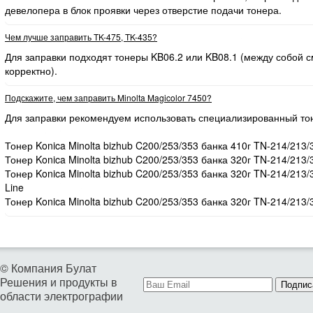
девелопера в блок проявки через отверстие подачи тонера.
Чем лучше заправить TK-475, TK-435?
Для заправки подходят тонеры KB06.2 или KB08.1 (между собой
корректно).
Подскажите, чем заправить Minolta Magicolor 7450?
Для заправки рекомендуем использовать специализированный то
Тонер Konica Minolta bizhub C200/253/353 банка 410г TN-214/213/
Тонер Konica Minolta bizhub C200/253/353 банка 320г TN-214/213/
Тонер Konica Minolta bizhub C200/253/353 банка 320г TN-214/213
Line
Тонер Konica Minolta bizhub C200/253/353 банка 320г TN-214/213/
© Компания Булат
Решения и продукты в
Подпис
области электрографии