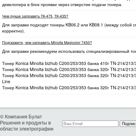
девелопера в блок проявки через отверстие подачи тонера.
Чем лучше заправить TK-475, TK-435?
Для заправки подходят тонеры KB06.2 или KB08.1 (между собой
корректно).
Подскажите, чем заправить Minolta Magicolor 7450?
Для заправки рекомендуем использовать специализированный то
Тонер Konica Minolta bizhub C200/253/353 банка 410г TN-214/213/
Тонер Konica Minolta bizhub C200/253/353 банка 320г TN-214/213/
Тонер Konica Minolta bizhub C200/253/353 банка 320г TN-214/213
Line
Тонер Konica Minolta bizhub C200/253/353 банка 320г TN-214/213/
© Компания Булат
Решения и продукты в
Подпис
области электрографии