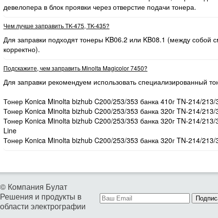
девелопера в блок проявки через отверстие подачи тонера.
Чем лучше заправить TK-475, TK-435?
Для заправки подходят тонеры KB06.2 или KB08.1 (между собой
корректно).
Подскажите, чем заправить Minolta Magicolor 7450?
Для заправки рекомендуем использовать специализированный то
Тонер Konica Minolta bizhub C200/253/353 банка 410г TN-214/213/
Тонер Konica Minolta bizhub C200/253/353 банка 320г TN-214/213/
Тонер Konica Minolta bizhub C200/253/353 банка 320г TN-214/213
Line
Тонер Konica Minolta bizhub C200/253/353 банка 320г TN-214/213/
© Компания Булат
Решения и продукты в
Подпис
области электрографии