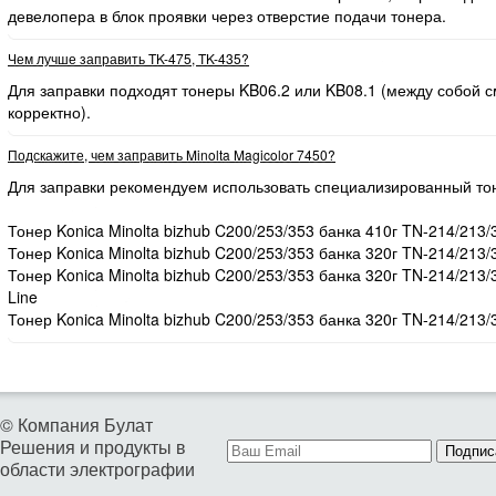
девелопера в блок проявки через отверстие подачи тонера.
Чем лучше заправить TK-475, TK-435?
Для заправки подходят тонеры KB06.2 или KB08.1 (между собой
корректно).
Подскажите, чем заправить Minolta Magicolor 7450?
Для заправки рекомендуем использовать специализированный то
Тонер Konica Minolta bizhub C200/253/353 банка 410г TN-214/213/
Тонер Konica Minolta bizhub C200/253/353 банка 320г TN-214/213/
Тонер Konica Minolta bizhub C200/253/353 банка 320г TN-214/213
Line
Тонер Konica Minolta bizhub C200/253/353 банка 320г TN-214/213/
© Компания Булат
Решения и продукты в
Подпис
области электрографии