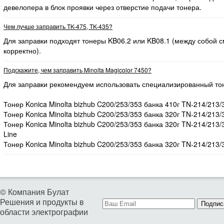
девелопера в блок проявки через отверстие подачи тонера.
Чем лучше заправить TK-475, TK-435?
Для заправки подходят тонеры KB06.2 или KB08.1 (между собой
корректно).
Подскажите, чем заправить Minolta Magicolor 7450?
Для заправки рекомендуем использовать специализированный то
Тонер Konica Minolta bizhub C200/253/353 банка 410г TN-214/213/
Тонер Konica Minolta bizhub C200/253/353 банка 320г TN-214/213/
Тонер Konica Minolta bizhub C200/253/353 банка 320г TN-214/213
Line
Тонер Konica Minolta bizhub C200/253/353 банка 320г TN-214/213/
© Компания Булат
Решения и продукты в
Подпис
области электрографии