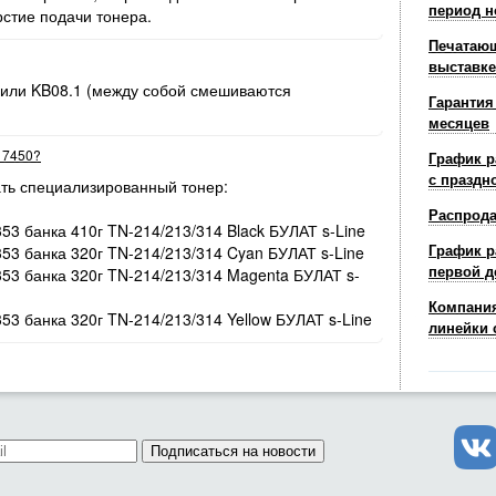
период н
рстие подачи тонера.
Печатающ
выставке
 или KB08.1 (между собой смешиваются
Гарантия
месяцев
r 7450?
График р
с праздн
ть специализированный тонер:
Распрод
353 банка 410г TN-214/213/314 Black БУЛАТ s-Line
График р
353 банка 320г TN-214/213/314 Cyan БУЛАТ s-Line
первой д
/353 банка 320г TN-214/213/314 Magenta БУЛАТ s-
Компания
353 банка 320г TN-214/213/314 Yellow БУЛАТ s-Line
линейки 
Подписаться на новости