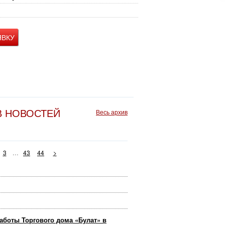
ЯВКУ
В НОВОСТЕЙ
Весь архив
...
3
43
44
>
аботы Торгового дома «Булат» в