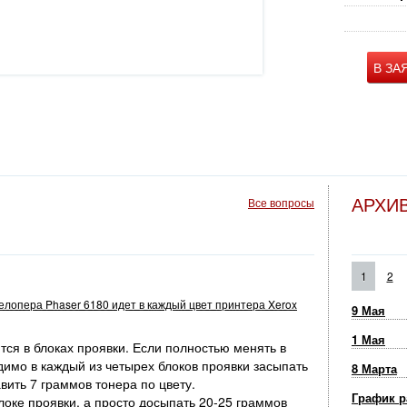
В ЗА
АРХИ
Все вопросы
1
2
велопера Phaser 6180 идет в каждый цвет принтера Xerox
9 Мая
1 Мая
ся в блоках проявки. Если полностью менять в
димо в каждый из четырех блоков проявки засыпать
8 Марта
вить 7 граммов тонера по цвету.
График р
оке проявки, а просто досыпать 20-25 граммов