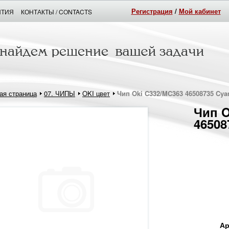
Регистрация
/
Мой кабинет
НТИЯ
КОНТАКТЫ / CONTACTS
ая страница
07. ЧИПЫ
OKI цвет
Чип Oki C332/MC363 46508735 Cyan
Чип O
46508
Ар