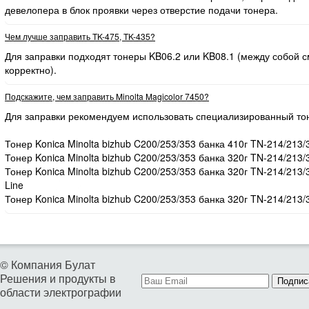
девелопера в блок проявки через отверстие подачи тонера.
Чем лучше заправить TK-475, TK-435?
Для заправки подходят тонеры KB06.2 или KB08.1 (между собой
корректно).
Подскажите, чем заправить Minolta Magicolor 7450?
Для заправки рекомендуем использовать специализированный то
Тонер Konica Minolta bizhub C200/253/353 банка 410г TN-214/213/
Тонер Konica Minolta bizhub C200/253/353 банка 320г TN-214/213/
Тонер Konica Minolta bizhub C200/253/353 банка 320г TN-214/213
Line
Тонер Konica Minolta bizhub C200/253/353 банка 320г TN-214/213/
© Компания Булат
Решения и продукты в
Подпис
области электрографии