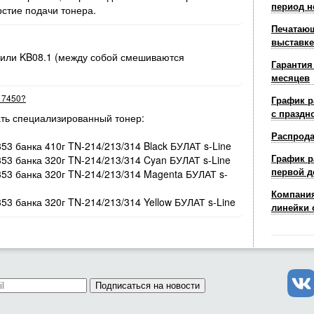
период н
рстие подачи тонера.
Печатающ
выставке
 или KB08.1 (между собой смешиваются
Гарантия
месяцев
r 7450?
График р
с праздн
ть специализированный тонер:
Распрод
353 банка 410г TN-214/213/314 Black БУЛАТ s-Line
График р
353 банка 320г TN-214/213/314 Cyan БУЛАТ s-Line
первой д
/353 банка 320г TN-214/213/314 Magenta БУЛАТ s-
Компания
353 банка 320г TN-214/213/314 Yellow БУЛАТ s-Line
линейки 
Подписаться на новости