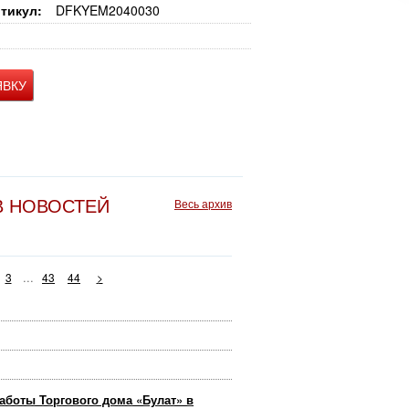
тикул:
DFKYEM2040030
ЯВКУ
В НОВОСТЕЙ
Весь архив
...
3
43
44
>
аботы Торгового дома «Булат» в