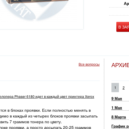
Ар
В ЗА
АРХИ
Все вопросы
1
2
велопера Phaser 6180 идет в каждый цвет принтера Xerox
9 Мая
1 Мая
ся в блоках проявки. Если полностью менять в
димо в каждый из четырех блоков проявки засыпать
8 Марта
вить 7 граммов тонера по цвету.
График р
оке проявки, а просто досыпать 20-25 граммов