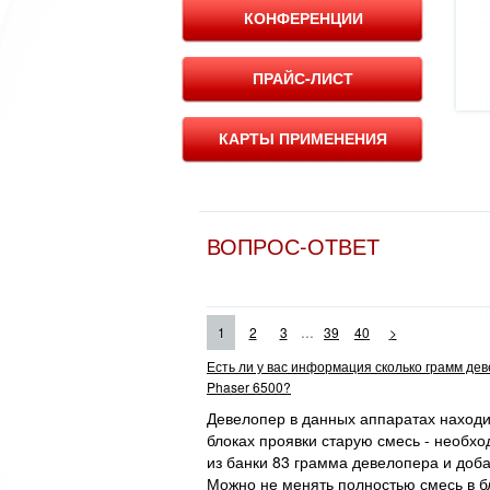
КОНФЕРЕНЦИИ
ПРАЙС-ЛИСТ
КАРТЫ ПРИМЕНЕНИЯ
ВОПРОС-ОТВЕТ
...
1
2
3
39
40
>
Есть ли у вас информация сколько грамм де
Phaser 6500?
Девелопер в данных аппаратах находит
блоках проявки старую смесь - необхо
из банки 83 грамма девелопера и доба
Можно не менять полностью смесь в бл