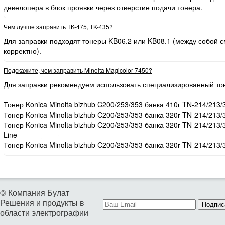
девелопера в блок проявки через отверстие подачи тонера.
Чем лучше заправить TK-475, TK-435?
Для заправки подходят тонеры KB06.2 или KB08.1 (между собой
корректно).
Подскажите, чем заправить Minolta Magicolor 7450?
Для заправки рекомендуем использовать специализированный то
Тонер Konica Minolta bizhub C200/253/353 банка 410г TN-214/213/
Тонер Konica Minolta bizhub C200/253/353 банка 320г TN-214/213/
Тонер Konica Minolta bizhub C200/253/353 банка 320г TN-214/213
Line
Тонер Konica Minolta bizhub C200/253/353 банка 320г TN-214/213/
© Компания Булат
Решения и продукты в
Подпис
области электрографии