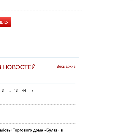
ЯВКУ
В НОВОСТЕЙ
Весь архив
...
3
43
44
>
аботы Торгового дома «Булат» в