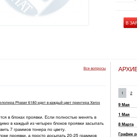
В ЗА
АРХИ
Все вопросы
1
2
велопера Phaser 6180 идет в каждый цвет принтера Xerox
9 Мая
1 Мая
ся в блоках проявки. Если полностью менять в
димо в каждый из четырех блоков проявки засыпать
8 Марта
вить 7 граммов тонера по цвету.
График р
оке проявки, а просто досыпать 20-25 граммов