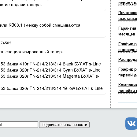
период н
рстие подачи тонера.
Печатающ
выставке
 или KB08.1 (между собой смешиваются
Гарантия
месяцев
r 7450?
График р
с праздн
ть специализированный тонер:
Распрод
353 банка 410г TN-214/213/314 Black БУЛАТ s-Line
График р
353 банка 320г TN-214/213/314 Cyan БУЛАТ s-Line
первой д
/353 банка 320г TN-214/213/314 Magenta БУЛАТ s-
Компания
353 банка 320г TN-214/213/314 Yellow БУЛАТ s-Line
линейки 
Подписаться на новости