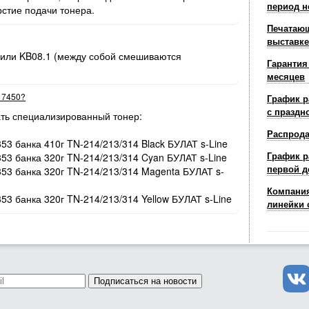
период н
рстие подачи тонера.
Печатающ
выставке
 или KB08.1 (между собой смешиваются
Гарантия
месяцев
r 7450?
График р
с праздн
ть специализированный тонер:
Распрод
353 банка 410г TN-214/213/314 Black БУЛАТ s-Line
График р
353 банка 320г TN-214/213/314 Cyan БУЛАТ s-Line
первой д
/353 банка 320г TN-214/213/314 Magenta БУЛАТ s-
Компания
353 банка 320г TN-214/213/314 Yellow БУЛАТ s-Line
линейки 
Подписаться на новости