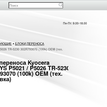
Пн-Пт: 9.00-18.00
ТУЮЩИЕ
БЛОКИ ПЕРЕНОСА
026 TR-5230 302R793070 (100k) OEM (тех.
переноса Kyocera
S P5021 / P5026 TR-5230
93070 (100k) OEM (тех.
вка)