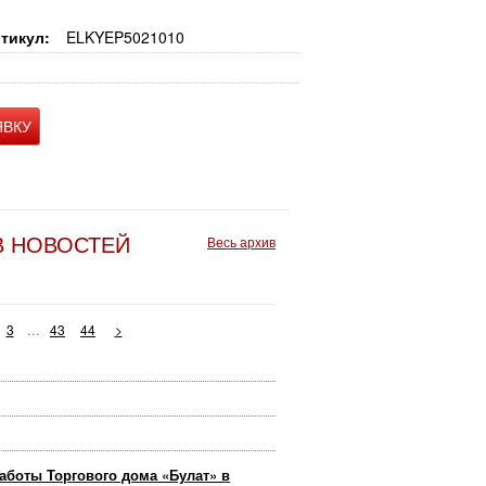
тикул:
ELKYEP5021010
ЯВКУ
В НОВОСТЕЙ
Весь архив
...
3
43
44
>
аботы Торгового дома «Булат» в