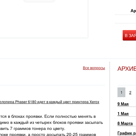
Ар
В ЗА
АРХИ
Все вопросы
1
2
велопера Phaser 6180 идет в каждый цвет принтера Xerox
9 Мая
1 Мая
ся в блоках проявки. Если полностью менять в
димо в каждый из четырех блоков проявки засыпать
8 Марта
вить 7 граммов тонера по цвету.
График р
оке проявки, а просто досыпать 20-25 граммов