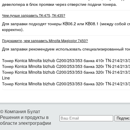
девелопера в блок проявки через отверстие подачи тонера.
Чем лучше заправить TK-475, TK-435?
Для заправки подходят тонеры KB06.2 или KB08.1 (между собой
корректно).
Подскажите, чем заправить Minolta Magicolor 7450?
Для заправки рекомендуем использовать специализированный то
Тонер Konica Minolta bizhub C200/253/353 банка 410г TN-214/213/
Тонер Konica Minolta bizhub C200/253/353 банка 320г TN-214/213/
Тонер Konica Minolta bizhub C200/253/353 банка 320г TN-214/213
Line
Тонер Konica Minolta bizhub C200/253/353 банка 320г TN-214/213/
© Компания Булат
Решения и продукты в
Подпис
области электрографии