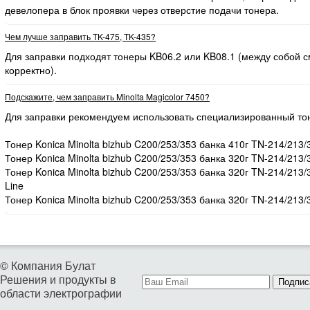
девелопера в блок проявки через отверстие подачи тонера.
Чем лучше заправить TK-475, TK-435?
Для заправки подходят тонеры KB06.2 или KB08.1 (между собой
корректно).
Подскажите, чем заправить Minolta Magicolor 7450?
Для заправки рекомендуем использовать специализированный то
Тонер Konica Minolta bizhub C200/253/353 банка 410г TN-214/213/
Тонер Konica Minolta bizhub C200/253/353 банка 320г TN-214/213/
Тонер Konica Minolta bizhub C200/253/353 банка 320г TN-214/213
Line
Тонер Konica Minolta bizhub C200/253/353 банка 320г TN-214/213/
© Компания Булат
Решения и продукты в
Подпис
области электрографии