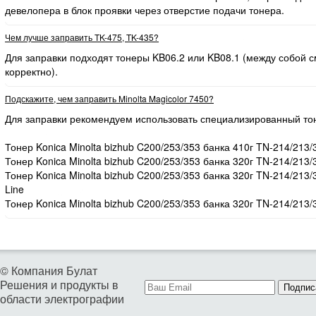
девелопера в блок проявки через отверстие подачи тонера.
Чем лучше заправить TK-475, TK-435?
Для заправки подходят тонеры KB06.2 или KB08.1 (между собой
корректно).
Подскажите, чем заправить Minolta Magicolor 7450?
Для заправки рекомендуем использовать специализированный то
Тонер Konica Minolta bizhub C200/253/353 банка 410г TN-214/213/
Тонер Konica Minolta bizhub C200/253/353 банка 320г TN-214/213/
Тонер Konica Minolta bizhub C200/253/353 банка 320г TN-214/213
Line
Тонер Konica Minolta bizhub C200/253/353 банка 320г TN-214/213/
© Компания Булат
Решения и продукты в
Подпис
области электрографии