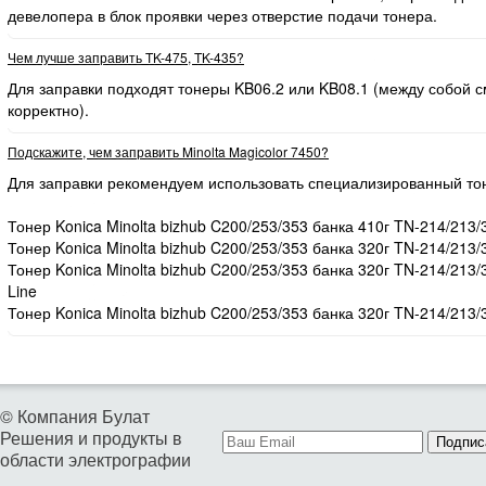
девелопера в блок проявки через отверстие подачи тонера.
Чем лучше заправить TK-475, TK-435?
Для заправки подходят тонеры KB06.2 или KB08.1 (между собой
корректно).
Подскажите, чем заправить Minolta Magicolor 7450?
Для заправки рекомендуем использовать специализированный то
Тонер Konica Minolta bizhub C200/253/353 банка 410г TN-214/213/
Тонер Konica Minolta bizhub C200/253/353 банка 320г TN-214/213/
Тонер Konica Minolta bizhub C200/253/353 банка 320г TN-214/213
Line
Тонер Konica Minolta bizhub C200/253/353 банка 320г TN-214/213/
© Компания Булат
Решения и продукты в
Подпис
области электрографии