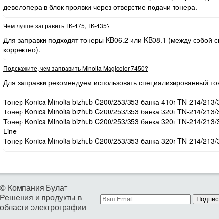
девелопера в блок проявки через отверстие подачи тонера.
Чем лучше заправить TK-475, TK-435?
Для заправки подходят тонеры KB06.2 или KB08.1 (между собой
корректно).
Подскажите, чем заправить Minolta Magicolor 7450?
Для заправки рекомендуем использовать специализированный то
Тонер Konica Minolta bizhub C200/253/353 банка 410г TN-214/213/
Тонер Konica Minolta bizhub C200/253/353 банка 320г TN-214/213/
Тонер Konica Minolta bizhub C200/253/353 банка 320г TN-214/213
Line
Тонер Konica Minolta bizhub C200/253/353 банка 320г TN-214/213/
© Компания Булат
Решения и продукты в
Подпис
области электрографии