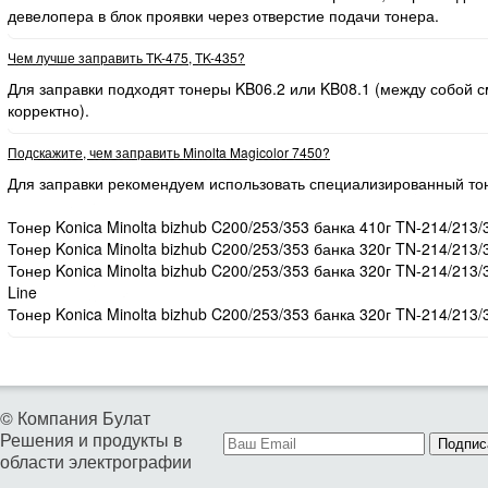
девелопера в блок проявки через отверстие подачи тонера.
Чем лучше заправить TK-475, TK-435?
Для заправки подходят тонеры KB06.2 или KB08.1 (между собой
корректно).
Подскажите, чем заправить Minolta Magicolor 7450?
Для заправки рекомендуем использовать специализированный то
Тонер Konica Minolta bizhub C200/253/353 банка 410г TN-214/213/
Тонер Konica Minolta bizhub C200/253/353 банка 320г TN-214/213/
Тонер Konica Minolta bizhub C200/253/353 банка 320г TN-214/213
Line
Тонер Konica Minolta bizhub C200/253/353 банка 320г TN-214/213/
© Компания Булат
Решения и продукты в
Подпис
области электрографии