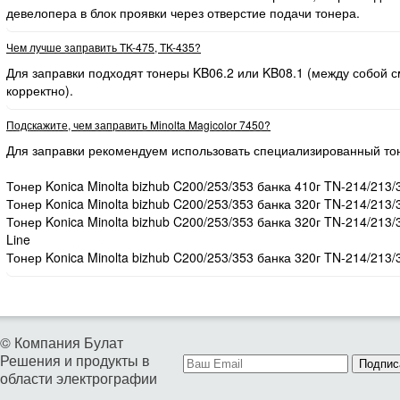
девелопера в блок проявки через отверстие подачи тонера.
Чем лучше заправить TK-475, TK-435?
Для заправки подходят тонеры KB06.2 или KB08.1 (между собой
корректно).
Подскажите, чем заправить Minolta Magicolor 7450?
Для заправки рекомендуем использовать специализированный то
Тонер Konica Minolta bizhub C200/253/353 банка 410г TN-214/213/
Тонер Konica Minolta bizhub C200/253/353 банка 320г TN-214/213/
Тонер Konica Minolta bizhub C200/253/353 банка 320г TN-214/213
Line
Тонер Konica Minolta bizhub C200/253/353 банка 320г TN-214/213/
© Компания Булат
Решения и продукты в
Подпис
области электрографии