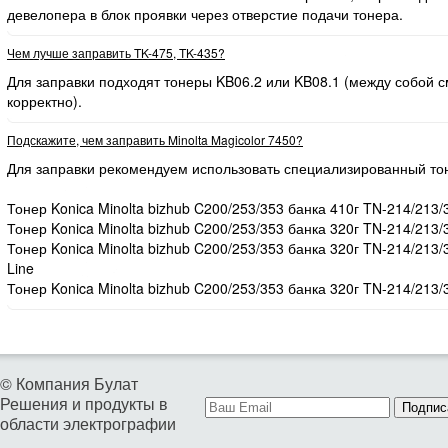
девелопера в блок проявки через отверстие подачи тонера.
Чем лучше заправить TK-475, TK-435?
Для заправки подходят тонеры KB06.2 или KB08.1 (между собой
корректно).
Подскажите, чем заправить Minolta Magicolor 7450?
Для заправки рекомендуем использовать специализированный то
Тонер Konica Minolta bizhub C200/253/353 банка 410г TN-214/213/
Тонер Konica Minolta bizhub C200/253/353 банка 320г TN-214/213/
Тонер Konica Minolta bizhub C200/253/353 банка 320г TN-214/213
Line
Тонер Konica Minolta bizhub C200/253/353 банка 320г TN-214/213/
© Компания Булат
Решения и продукты в
Подпис
области электрографии