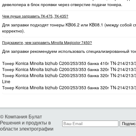
девелопера в блок проявки через отверстие подачи тонера.
Чем лучше заправить TK-475, TK-435?
Для заправки подходят тонеры KB06.2 или KB08.1 (между собой
корректно).
Подскажите, чем заправить Minolta Magicolor 7450?
Для заправки рекомендуем использовать специализированный то
Тонер Konica Minolta bizhub C200/253/353 банка 410г TN-214/213/
Тонер Konica Minolta bizhub C200/253/353 банка 320г TN-214/213/
Тонер Konica Minolta bizhub C200/253/353 банка 320г TN-214/213
Line
Тонер Konica Minolta bizhub C200/253/353 банка 320г TN-214/213/
© Компания Булат
Решения и продукты в
Подпис
области электрографии