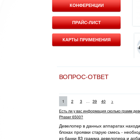
КОНФЕРЕНЦИИ
ПРАЙС-ЛИСТ
КАРТЫ ПРИМЕНЕНИЯ
ВОПРОС-ОТВЕТ
...
1
2
3
39
40
>
Есть ли у вас информация сколько грамм де
Phaser 6500?
Девелопер в данных аппаратах находит
блоках проявки старую смесь - необхо
из банки 83 грамма девелопера и доба