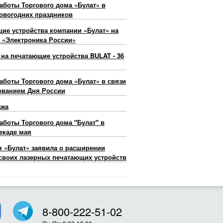
аботы Торгового дома «Булат» в
овогодних праздников
ие устройства компании «Булат» на
 «Электроника России»
 на печатающие устройства BULAT - 36
аботы Торгового дома «Булат» в связи
ованием Дня России
ажа
аботы Торгового дома "Булат" в
екаде мая
 «Булат» заявила о расширении
своих лазерных печатающих устройств
8-800-222-51-02