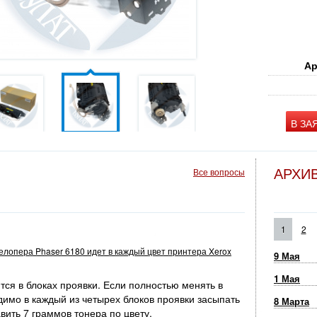
Ар
В ЗА
АРХИ
Все вопросы
1
2
велопера Phaser 6180 идет в каждый цвет принтера Xerox
9 Мая
1 Мая
ся в блоках проявки. Если полностью менять в
димо в каждый из четырех блоков проявки засыпать
8 Марта
вить 7 граммов тонера по цвету.