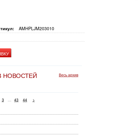
тикул:
AMHPLJM203010
ЯВКУ
В НОВОСТЕЙ
Весь архив
...
3
43
44
>