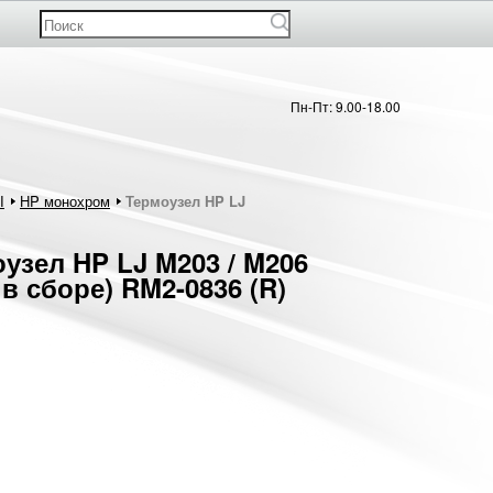
Пн-Пт: 9.00-18.00
Ы
HP монохром
Термоузел HP LJ
узел HP LJ M203 / M206
 в сборе) RM2-0836 (R)