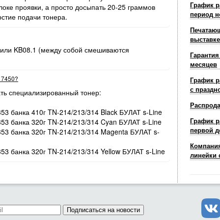
График р
оке проявки, а просто досыпать 20-25 граммов
период н
рстие подачи тонера.
Печатающ
выставке
 или KB08.1 (между собой смешиваются
Гарантия
месяцев
r 7450?
График р
с праздн
ть специализированный тонер:
Распрод
353 банка 410г TN-214/213/314 Black БУЛАТ s-Line
График р
353 банка 320г TN-214/213/314 Cyan БУЛАТ s-Line
первой д
/353 банка 320г TN-214/213/314 Magenta БУЛАТ s-
Компания
353 банка 320г TN-214/213/314 Yellow БУЛАТ s-Line
линейки 
Подписаться на новости